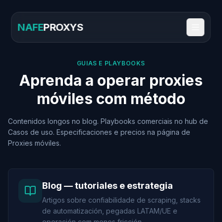
NAFE
PROXYS
GUIAS E PLAYBOOKS
Aprenda a operar proxies
móviles com método
Contenidos longos no blog. Playbooks comerciais no hub de
Casos de uso. Especificaciones e precios na página de
Proxies móviles.
Blog — tutoriales e estrategia
Artigos sobre confiabilidade de scraping, stacks
de automatización, pegadas LATAM/UE e
operación com menos fricción.