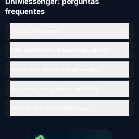
UniMessenger: perguntas
frequentes
O que é UniMessenger?
Quais plataformas o UniMessenger suporta?
Preciso de proxies com o UniMessenger?
Posso mover contas entre computadores?
Há promo para usuários NafeProxys?