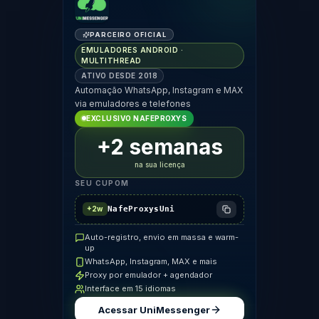
PARCEIRO OFICIAL
EMULADORES ANDROID ·
MULTITHREAD
ATIVO DESDE 2018
Automação WhatsApp, Instagram e MAX
via emuladores e telefones
EXCLUSIVO NAFEPROXYS
+2 semanas
na sua licença
SEU CUPOM
NafeProxysUni
+2w
Auto-registro, envio em massa e warm-
up
WhatsApp, Instagram, MAX e mais
Proxy por emulador + agendador
Interface em 15 idiomas
Acessar UniMessenger