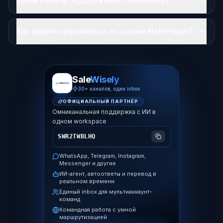
Какие каналы поддерживает SaleWisely?
Как зарегистрироваться по ссылке NafeProxys?
Sale
Wisely
30+ каналов, один inbox
ОФИЦИАЛЬНЫЙ ПАРТНЁР
Омниканальная поддержка с ИИ в
одном workspace
SWR2TWBLHQ
WhatsApp, Telegram, Instagram,
Messenger и другие
ИИ-агент, автоответы и перевод в
реальном времени
Единый inbox для мультиаккаунт-
команд
Командная работа с умной
маршрутизацией