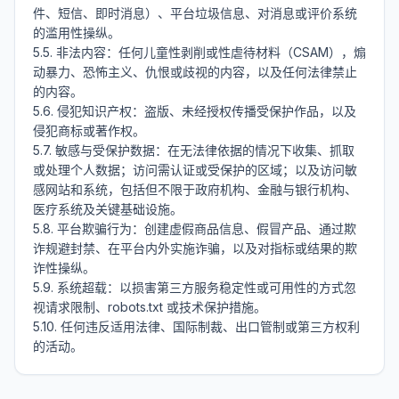
件、短信、即时消息）、平台垃圾信息、对消息或评价系统
的滥用性操纵。

5.5. 非法内容：任何儿童性剥削或性虐待材料（CSAM），煽
动暴力、恐怖主义、仇恨或歧视的内容，以及任何法律禁止
的内容。

5.6. 侵犯知识产权：盗版、未经授权传播受保护作品，以及
侵犯商标或著作权。

5.7. 敏感与受保护数据：在无法律依据的情况下收集、抓取
或处理个人数据；访问需认证或受保护的区域；以及访问敏
感网站和系统，包括但不限于政府机构、金融与银行机构、
医疗系统及关键基础设施。

5.8. 平台欺骗行为：创建虚假商品信息、假冒产品、通过欺
诈规避封禁、在平台内外实施诈骗，以及对指标或结果的欺
诈性操纵。

5.9. 系统超载：以损害第三方服务稳定性或可用性的方式忽
视请求限制、robots.txt 或技术保护措施。

5.10. 任何违反适用法律、国际制裁、出口管制或第三方权利