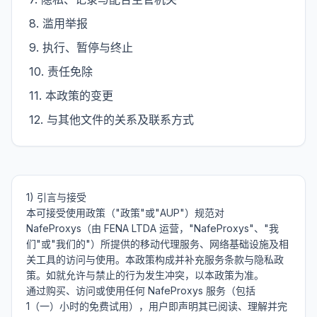
8
.
滥用举报
9
.
执行、暂停与终止
10
.
责任免除
11
.
本政策的变更
12
.
与其他文件的关系及联系方式
1) 引言与接受

本可接受使用政策（"政策"或"AUP"）规范对 
NafeProxys（由 FENA LTDA 运营，"NafeProxys"、"我
们"或"我们的"）所提供的移动代理服务、网络基础设施及相
关工具的访问与使用。本政策构成并补充服务条款与隐私政
策。如就允许与禁止的行为发生冲突，以本政策为准。

通过购买、访问或使用任何 NafeProxys 服务（包括 
1（一）小时的免费试用），用户即声明其已阅读、理解并完