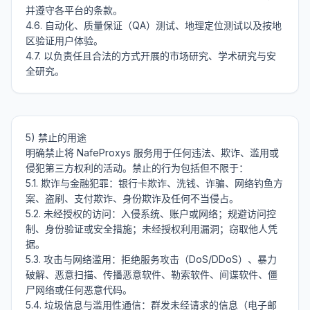
并遵守各平台的条款。

4.6. 自动化、质量保证（QA）测试、地理定位测试以及按地
区验证用户体验。

4.7. 以负责任且合法的方式开展的市场研究、学术研究与安
5) 禁止的用途

明确禁止将 NafeProxys 服务用于任何违法、欺诈、滥用或
侵犯第三方权利的活动。禁止的行为包括但不限于：

5.1. 欺诈与金融犯罪：银行卡欺诈、洗钱、诈骗、网络钓鱼方
案、盗刷、支付欺诈、身份欺诈及任何不当侵占。

5.2. 未经授权的访问：入侵系统、账户或网络；规避访问控
制、身份验证或安全措施；未经授权利用漏洞；窃取他人凭
据。

5.3. 攻击与网络滥用：拒绝服务攻击（DoS/DDoS）、暴力
破解、恶意扫描、传播恶意软件、勒索软件、间谍软件、僵
尸网络或任何恶意代码。

5.4. 垃圾信息与滥用性通信：群发未经请求的信息（电子邮