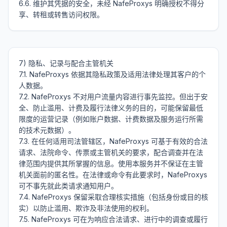
6.6. 维护其凭据的安全，未经 NafeProxys 明确授权不得分
7) 隐私、记录与配合主管机关

7.1. NafeProxys 依据其隐私政策及适用法律处理其客户的个
人数据。

7.2. NafeProxys 不对用户流量内容进行事先监控。但出于安
全、防止滥用、计费及履行法律义务的目的，可能保留最低
限度的运营记录（例如账户数据、计费数据及服务运行所需
的技术元数据）。

7.3. 在任何适用司法管辖区，NafeProxys 可基于有效的合法
请求、法院命令、传票或主管机关的要求，配合调查并在法
律范围内提供其所掌握的信息。使用本服务并不保证在主管
机关面前的匿名性。在法律或命令有此要求时，NafeProxys 
可不事先就此类请求通知用户。

7.4. NafeProxys 保留采取合理核实措施（包括身份或目的核
实）以防止滥用、欺诈及非法使用的权利。

7.5. NafeProxys 可在为响应合法请求、进行中的调查或履行