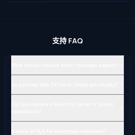
支持 FAQ
What should I include when I message support?
Do you help with TikTok or Vinted specifically?
Can you replace a line if the carrier or subnet
misbehaves?
Is there an SLA for enterprise customers?