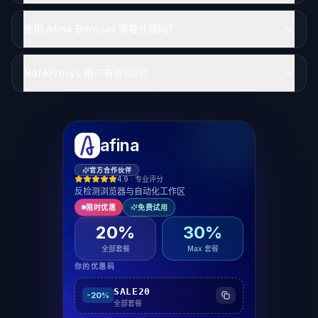
使用 Afina Browser 需要代理吗？
NafeProxys 用户有折扣吗？
afina
官方合作伙伴
4.9 · 专业评分
反检测浏览器与自动化工作区
限时优惠
免费试用
20%
30%
全部套餐
Max 套餐
你的优惠码
SALE20
-
20%
全部套餐