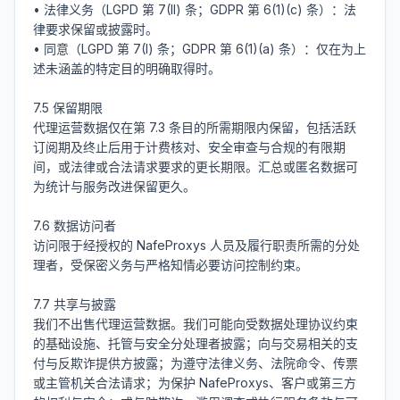
• 法律义务（LGPD 第 7(II) 条；GDPR 第 6(1)(c) 条）：法
律要求保留或披露时。

• 同意（LGPD 第 7(I) 条；GDPR 第 6(1)(a) 条）：仅在为上
述未涵盖的特定目的明确取得时。

7.5 保留期限

代理运营数据仅在第 7.3 条目的所需期限内保留，包括活跃
订阅期及终止后用于计费核对、安全审查与合规的有限期
间，或法律或合法请求要求的更长期限。汇总或匿名数据可
为统计与服务改进保留更久。

7.6 数据访问者

访问限于经授权的 NafeProxys 人员及履行职责所需的分处
理者，受保密义务与严格知情必要访问控制约束。

7.7 共享与披露

我们不出售代理运营数据。我们可能向受数据处理协议约束
的基础设施、托管与安全分处理者披露；向与交易相关的支
付与反欺诈提供方披露；为遵守法律义务、法院命令、传票
或主管机关合法请求；为保护 NafeProxys、客户或第三方